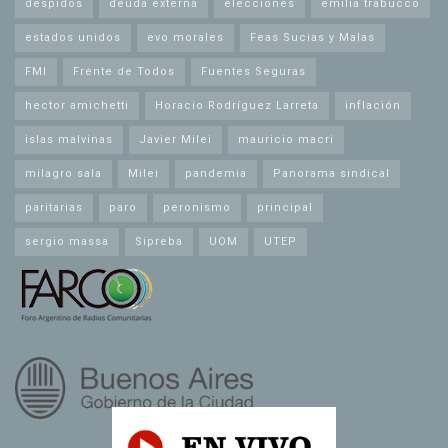
despidos
deuda externa
elecciones
emilia trabucco
estados unidos
evo morales
Feas Sucias y Malas
FMI
Frente de Todos
Fuentes Seguras
hector amichetti
Horacio Rodríguez Larreta
inflación
islas malvinas
Javier Milei
mauricio macri
milagro sala
Milei
pandemia
Panorama sindical
paritarias
paro
peronismo
principal
sergio massa
Sipreba
UOM
UTEP