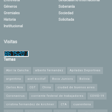
Géneros
Soberanía
Gremiales
Sociedad
Historia
Solicitada
Institucional
Visitas
Temas
Abrí la Cancha
alberto fernandez
Apiladas Deportivas
argentina
axel kicillof
Boca Juniors
Bolivia
Carlos Aira
CGT
China
ciudad de buenos aires
Coronavirus
corriente federal de trabajadores
COVID-19
cristina fernandez de kirchner
CTA
cuarentena