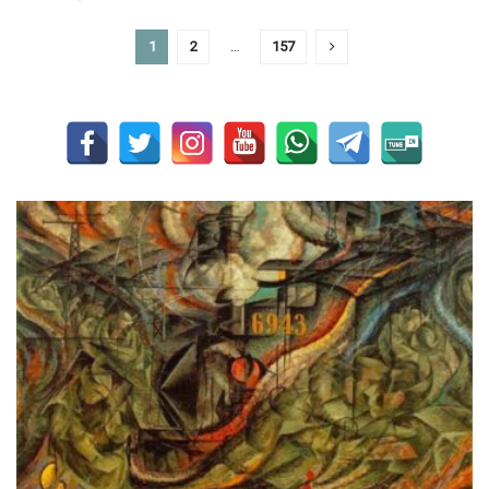
1
2
…
157