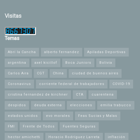
Visitas
Temas
Abrí la Cancha
alberto fernandez
Apiladas Deportivas
argentina
axel kicillof
Boca Juniors
Bolivia
Carlos Aira
CGT
China
ciudad de buenos aires
Coronavirus
corriente federal de trabajadores
COVID-19
cristina fernandez de kirchner
CTA
cuarentena
despidos
deuda externa
elecciones
emilia trabucco
estados unidos
evo morales
Feas Sucias y Malas
FMI
Frente de Todos
Fuentes Seguras
hector amichetti
Horacio Rodríguez Larreta
inflación