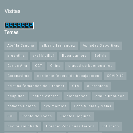
Visitas
Temas
Abrí la Cancha
alberto fernandez
Apiladas Deportivas
argentina
axel kicillof
Boca Juniors
Bolivia
Carlos Aira
CGT
China
ciudad de buenos aires
Coronavirus
corriente federal de trabajadores
COVID-19
cristina fernandez de kirchner
CTA
cuarentena
despidos
deuda externa
elecciones
emilia trabucco
estados unidos
evo morales
Feas Sucias y Malas
FMI
Frente de Todos
Fuentes Seguras
hector amichetti
Horacio Rodríguez Larreta
inflación