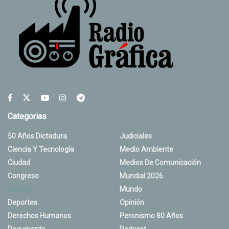
Categorias
50 Años Dictadura
Judiciales
Ciencia Y Tecnología
Medio Ambiente
Ciudad
Medios De Comunicación
Congreso
Mundial 2026
Cultura
Mundo
Deportes
Opinión
Derechos Humanos
Peronismo 80 Años