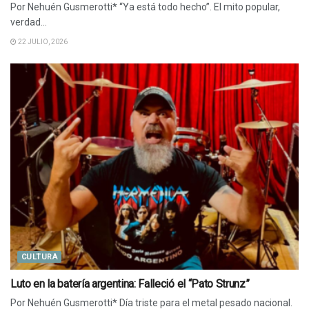
Por Nehuén Gusmerotti* “Ya está todo hecho”. El mito popular,
verdad...
22 JULIO, 2026
CULTURA
Luto en la batería argentina: Falleció el “Pato Strunz”
Por Nehuén Gusmerotti* Día triste para el metal pesado nacional.