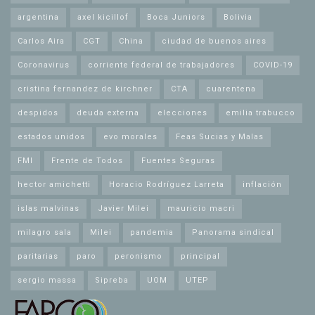
argentina
axel kicillof
Boca Juniors
Bolivia
Carlos Aira
CGT
China
ciudad de buenos aires
Coronavirus
corriente federal de trabajadores
COVID-19
cristina fernandez de kirchner
CTA
cuarentena
despidos
deuda externa
elecciones
emilia trabucco
estados unidos
evo morales
Feas Sucias y Malas
FMI
Frente de Todos
Fuentes Seguras
hector amichetti
Horacio Rodríguez Larreta
inflación
islas malvinas
Javier Milei
mauricio macri
milagro sala
Milei
pandemia
Panorama sindical
paritarias
paro
peronismo
principal
sergio massa
Sipreba
UOM
UTEP