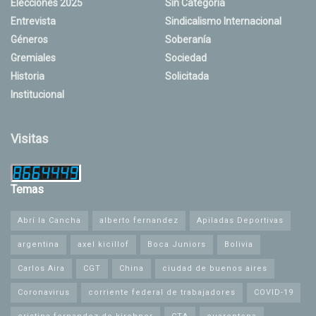
Elecciones 2025
Sin Categoría
Entrevista
Sindicalismo Internacional
Géneros
Soberanía
Gremiales
Sociedad
Historia
Solicitada
Institucional
Visitas
Temas
Abrí la Cancha
alberto fernandez
Apiladas Deportivas
argentina
axel kicillof
Boca Juniors
Bolivia
Carlos Aira
CGT
China
ciudad de buenos aires
Coronavirus
corriente federal de trabajadores
COVID-19