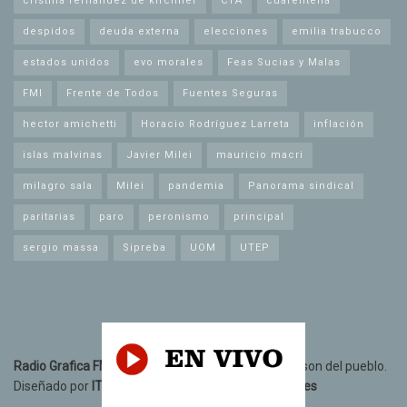
cristina fernandez de kirchner
CTA
cuarentena
despidos
deuda externa
elecciones
emilia trabucco
estados unidos
evo morales
Feas Sucias y Malas
FMI
Frente de Todos
Fuentes Seguras
hector amichetti
Horacio Rodríguez Larreta
inflación
islas malvinas
Javier Milei
mauricio macri
milagro sala
Milei
pandemia
Panorama sindical
paritarias
paro
peronismo
principal
sergio massa
Sipreba
UOM
UTEP
Radio Grafica FM 89.3
© 2021. Todos los derechos son del pueblo.
Diseñado por
IT10 Informatica y Telecomunicaciones