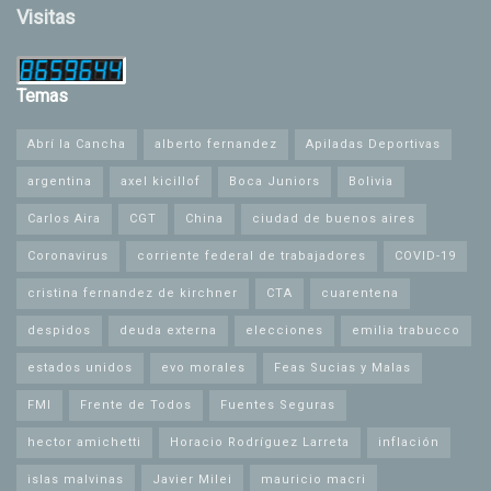
Visitas
Temas
Abrí la Cancha
alberto fernandez
Apiladas Deportivas
argentina
axel kicillof
Boca Juniors
Bolivia
Carlos Aira
CGT
China
ciudad de buenos aires
Coronavirus
corriente federal de trabajadores
COVID-19
cristina fernandez de kirchner
CTA
cuarentena
despidos
deuda externa
elecciones
emilia trabucco
estados unidos
evo morales
Feas Sucias y Malas
FMI
Frente de Todos
Fuentes Seguras
hector amichetti
Horacio Rodríguez Larreta
inflación
islas malvinas
Javier Milei
mauricio macri