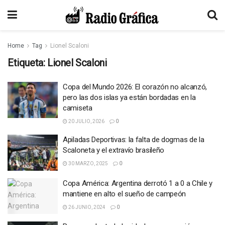
Home
Tag
Lionel Scaloni
Etiqueta:
Lionel Scaloni
Copa del Mundo 2026: El corazón no alcanzó,
pero las dos islas ya están bordadas en la
camiseta
20 JULIO, 2026
0
Apiladas Deportivas: la falta de dogmas de la
Scaloneta y el extravío brasileño
30 MARZO, 2025
0
Copa América: Argentina derrotó 1 a 0 a Chile y
mantiene en alto el sueño de campeón
26 JUNIO, 2024
0