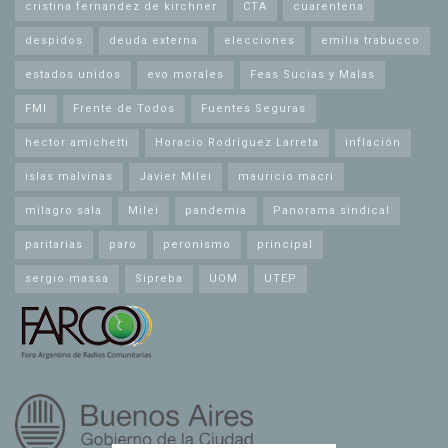
cristina fernandez de kirchner
CTA
cuarentena
despidos
deuda externa
elecciones
emilia trabucco
estados unidos
evo morales
Feas Sucias y Malas
FMI
Frente de Todos
Fuentes Seguras
hector amichetti
Horacio Rodríguez Larreta
inflación
islas malvinas
Javier Milei
mauricio macri
milagro sala
Milei
pandemia
Panorama sindical
paritarias
paro
peronismo
principal
sergio massa
Sipreba
UOM
UTEP