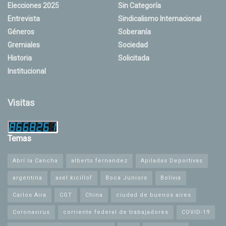
Elecciones 2025
Sin Categoría
Entrevista
Sindicalismo Internacional
Géneros
Soberanía
Gremiales
Sociedad
Historia
Solicitada
Institucional
Visitas
Temas
Abrí la Cancha
alberto fernandez
Apiladas Deportivas
argentina
axel kicillof
Boca Juniors
Bolivia
Carlos Aira
CGT
China
ciudad de buenos aires
Coronavirus
corriente federal de trabajadores
COVID-19