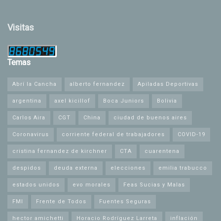
Visitas
Temas
Abrí la Cancha
alberto fernandez
Apiladas Deportivas
argentina
axel kicillof
Boca Juniors
Bolivia
Carlos Aira
CGT
China
ciudad de buenos aires
Coronavirus
corriente federal de trabajadores
COVID-19
cristina fernandez de kirchner
CTA
cuarentena
despidos
deuda externa
elecciones
emilia trabucco
estados unidos
evo morales
Feas Sucias y Malas
FMI
Frente de Todos
Fuentes Seguras
hector amichetti
Horacio Rodríguez Larreta
inflación