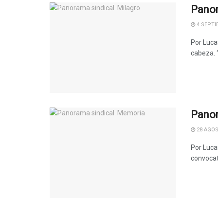
Panor
4 SEPTI
Por Lucas
cabeza. “
Panor
28 AGOS
Por Luca
convocat