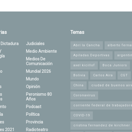
ias
Temas
 Dictadura
Judiciales
Abrí la Cancha
alberto fern
Y
Medio Ambiente
Apiladas Deportivas
argenti
gía
Medios De
Comunicación
axel kicillof
Boca Juniors
o
Mundial 2026
Bolivia
Carlos Aira
CGT
Mundo
China
ciudad de buenos air
s
Opinión
s
Peronismo 80
Coronavirus
s
Años
corriente federal de trabajador
nto
Podcast
ía
Política
COVID-19
nes
Provincia
cristina fernandez de kirchner
nes 2021
Radioteatro