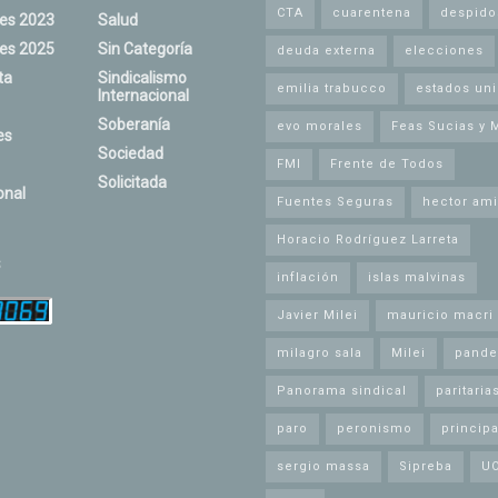
CTA
cuarentena
despido
nes 2023
Salud
nes 2025
Sin Categoría
deuda externa
elecciones
ta
Sindicalismo
emilia trabucco
estados un
Internacional
Soberanía
evo morales
Feas Sucias y 
es
Sociedad
FMI
Frente de Todos
Solicitada
onal
Fuentes Seguras
hector ami
Horacio Rodríguez Larreta
s
inflación
islas malvinas
Javier Milei
mauricio macri
milagro sala
Milei
pande
Panorama sindical
paritaria
paro
peronismo
principa
sergio massa
Sipreba
U