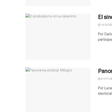
El si
16 DICIE
Por Carl
participa
Panor
8 OCTUB
Por Luca
electoral