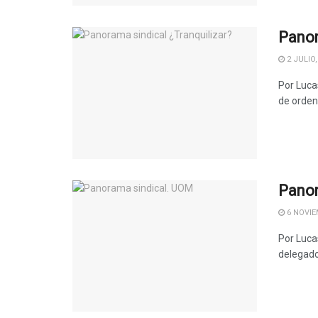
Panor
2 JULIO,
Por Lucas
de ordena
Panor
6 NOVIE
Por Luca
delegados