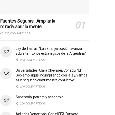
Fuentes Seguras. Ampliar la
mirada, abrir la mente
223 COMPARTIDOS
Ley de Tierras: “La extranjerización avanza
sobre territorios estratégicos de la Argentina”
233 COMPARTIDOS
Universidades. Clara Chevalier, Conadu: “El
Gobierno sigue incumpliendo con la ley, vamos
a un segundo cuatrimestre conflictivo”
240 COMPARTIDOS
Soberanía, potrero y academia
206 COMPARTIDOS
Apiladas Deportivas: Con el FIFA Forward