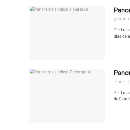
Panor
23 OCTU
Por Lucas
días de a
Panor
18 SEPT
Por Luca
de Estado