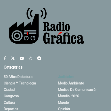
Categorias
50 Años Dictadura
Judiciales
Ciencia Y Tecnología
Medio Ambiente
Ciudad
Medios De Comunicación
Congreso
Mundial 2026
Cultura
Mundo
Deportes
Opinión