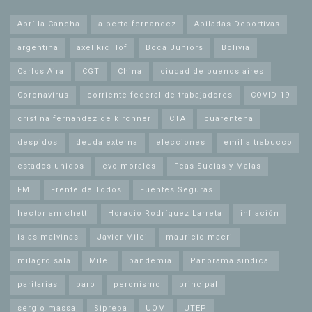
Abrí la Cancha
alberto fernandez
Apiladas Deportivas
argentina
axel kicillof
Boca Juniors
Bolivia
Carlos Aira
CGT
China
ciudad de buenos aires
Coronavirus
corriente federal de trabajadores
COVID-19
cristina fernandez de kirchner
CTA
cuarentena
despidos
deuda externa
elecciones
emilia trabucco
estados unidos
evo morales
Feas Sucias y Malas
FMI
Frente de Todos
Fuentes Seguras
hector amichetti
Horacio Rodríguez Larreta
inflación
islas malvinas
Javier Milei
mauricio macri
milagro sala
Milei
pandemia
Panorama sindical
paritarias
paro
peronismo
principal
sergio massa
Sipreba
UOM
UTEP