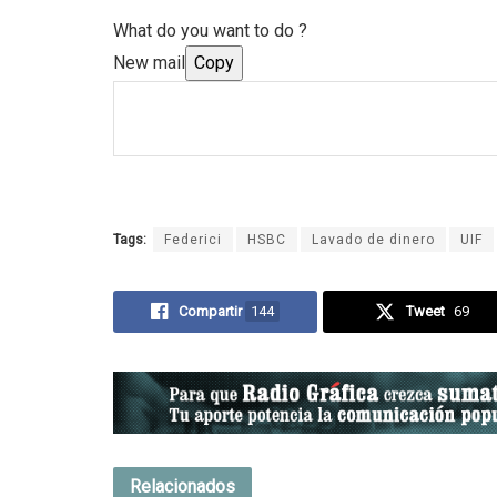
What do you want to do ?
New mail
Copy
Tags:
Federici
HSBC
Lavado de dinero
UIF
Compartir
144
Tweet
69
Relacionados