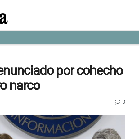
 denunciado por cohecho
ro narco
0