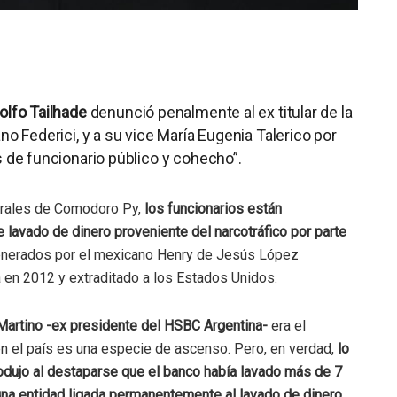
lfo Tailhade
denunció penalmente al ex titular de la
no Federici, y a su vice María Eugenia Talerico por
s de funcionario público y cohecho”.
derales de Comodoro Py,
los funcionarios están
 lavado de dinero proveniente del narcotráfico por parte
enerados por el mexicano Henry de Jesús López
a en 2012 y extraditado a los Estados Unidos.
Martino -ex presidente del HSBC Argentina-
era el
n el país es una especie de ascenso. Pero, en verdad,
lo
odujo al destaparse que el banco había lavado más de 7
 una entidad ligada permanentemente al lavado de dinero