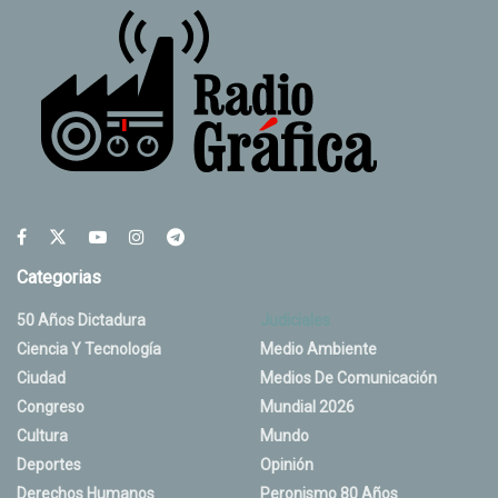
Categorias
50 Años Dictadura
Judiciales
Ciencia Y Tecnología
Medio Ambiente
Ciudad
Medios De Comunicación
Congreso
Mundial 2026
Cultura
Mundo
Deportes
Opinión
Derechos Humanos
Peronismo 80 Años