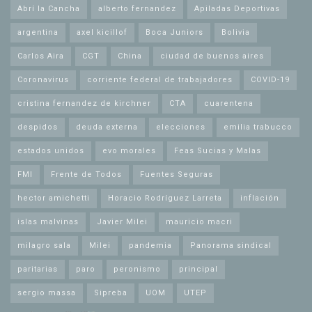
Abrí la Cancha
alberto fernandez
Apiladas Deportivas
argentina
axel kicillof
Boca Juniors
Bolivia
Carlos Aira
CGT
China
ciudad de buenos aires
Coronavirus
corriente federal de trabajadores
COVID-19
cristina fernandez de kirchner
CTA
cuarentena
despidos
deuda externa
elecciones
emilia trabucco
estados unidos
evo morales
Feas Sucias y Malas
FMI
Frente de Todos
Fuentes Seguras
hector amichetti
Horacio Rodríguez Larreta
inflación
islas malvinas
Javier Milei
mauricio macri
milagro sala
Milei
pandemia
Panorama sindical
paritarias
paro
peronismo
principal
sergio massa
Sipreba
UOM
UTEP