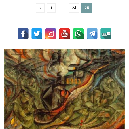
1
…
24
25