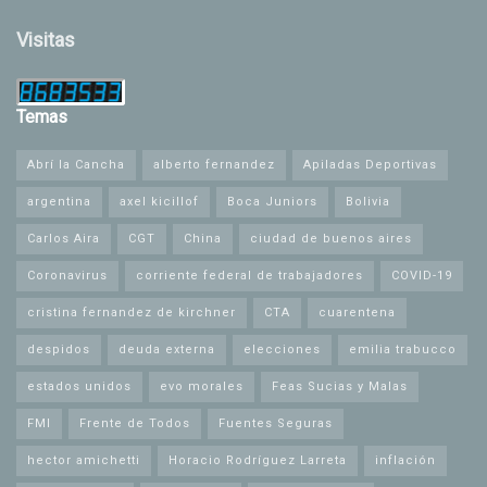
Visitas
Temas
Abrí la Cancha
alberto fernandez
Apiladas Deportivas
argentina
axel kicillof
Boca Juniors
Bolivia
Carlos Aira
CGT
China
ciudad de buenos aires
Coronavirus
corriente federal de trabajadores
COVID-19
cristina fernandez de kirchner
CTA
cuarentena
despidos
deuda externa
elecciones
emilia trabucco
estados unidos
evo morales
Feas Sucias y Malas
FMI
Frente de Todos
Fuentes Seguras
hector amichetti
Horacio Rodríguez Larreta
inflación