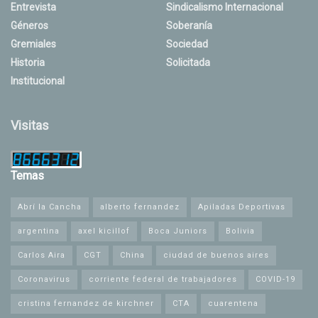
Entrevista
Sindicalismo Internacional
Géneros
Soberanía
Gremiales
Sociedad
Historia
Solicitada
Institucional
Visitas
Temas
Abrí la Cancha
alberto fernandez
Apiladas Deportivas
argentina
axel kicillof
Boca Juniors
Bolivia
Carlos Aira
CGT
China
ciudad de buenos aires
Coronavirus
corriente federal de trabajadores
COVID-19
cristina fernandez de kirchner
CTA
cuarentena