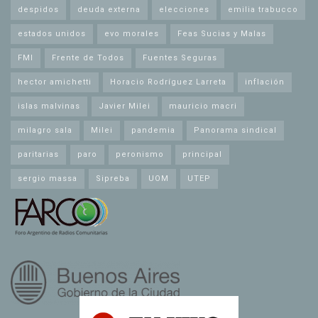
despidos
deuda externa
elecciones
emilia trabucco
estados unidos
evo morales
Feas Sucias y Malas
FMI
Frente de Todos
Fuentes Seguras
hector amichetti
Horacio Rodríguez Larreta
inflación
islas malvinas
Javier Milei
mauricio macri
milagro sala
Milei
pandemia
Panorama sindical
paritarias
paro
peronismo
principal
sergio massa
Sipreba
UOM
UTEP