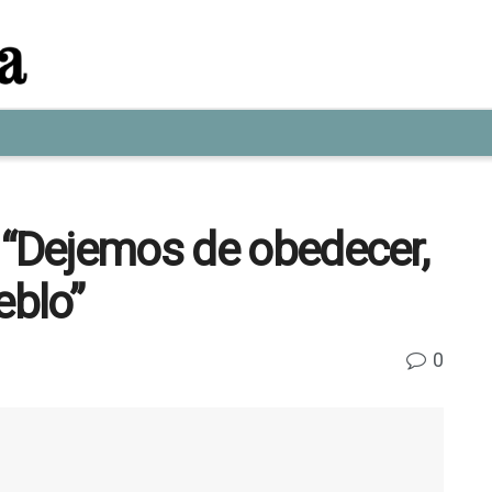
 “Dejemos de obedecer,
eblo”
0