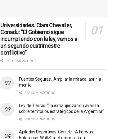
Universidades. Clara Chevalier,
Conadu: “El Gobierno sigue
incumpliendo con la ley, vamos a
un segundo cuatrimestre
conflictivo”
239 COMPARTIDOS
Fuentes Seguras. Ampliar la mirada, abrir la
mente
222 COMPARTIDOS
Ley de Tierras: “La extranjerización avanza
sobre territorios estratégicos de la Argentina”
230 COMPARTIDOS
Apiladas Deportivas: Con el FIFA Forward
Enterprise, Wall Street entró al área