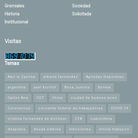
Gremiales
Sociedad
Historia
Solicitada
Institucional
Visitas
Temas
Abrí la Cancha
alberto fernandez
Apiladas Deportivas
argentina
axel kicillof
Boca Juniors
Bolivia
Carlos Aira
CGT
China
ciudad de buenos aires
Coronavirus
corriente federal de trabajadores
COVID-19
cristina fernandez de kirchner
CTA
cuarentena
despidos
deuda externa
elecciones
emilia trabucco