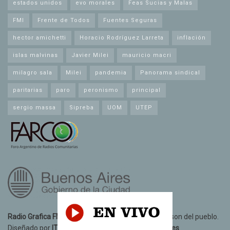
estados unidos
evo morales
Feas Sucias y Malas
FMI
Frente de Todos
Fuentes Seguras
hector amichetti
Horacio Rodríguez Larreta
inflación
islas malvinas
Javier Milei
mauricio macri
milagro sala
Milei
pandemia
Panorama sindical
paritarias
paro
peronismo
principal
sergio massa
Sipreba
UOM
UTEP
Radio Grafica FM 89.3
© 2021. Todos los derechos son del pueblo.
Diseñado por
IT10 Informatica y Telecomunicaciones