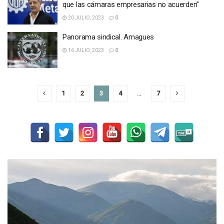
que las cámaras empresarias no acuerden”
20 JULIO, 2023
0
Panorama sindical. Amagues
16 JULIO, 2023
0
1
2
3
4
…
7