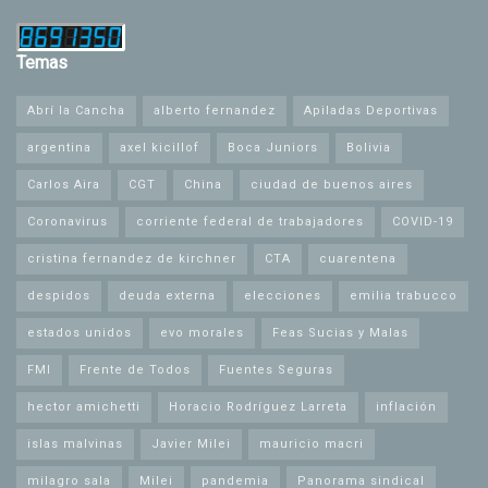
Temas
Abrí la Cancha
alberto fernandez
Apiladas Deportivas
argentina
axel kicillof
Boca Juniors
Bolivia
Carlos Aira
CGT
China
ciudad de buenos aires
Coronavirus
corriente federal de trabajadores
COVID-19
cristina fernandez de kirchner
CTA
cuarentena
despidos
deuda externa
elecciones
emilia trabucco
estados unidos
evo morales
Feas Sucias y Malas
FMI
Frente de Todos
Fuentes Seguras
hector amichetti
Horacio Rodríguez Larreta
inflación
islas malvinas
Javier Milei
mauricio macri
milagro sala
Milei
pandemia
Panorama sindical