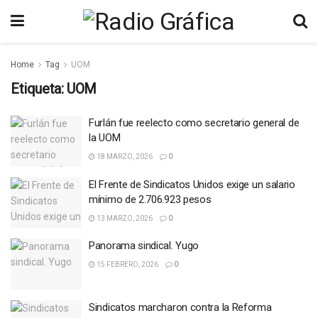
Home
Tag
UOM
Etiqueta:
UOM
Furlán fue reelecto como secretario general de
la UOM
18 MARZO, 2026
0
El Frente de Sindicatos Unidos exige un salario
mínimo de 2.706.923 pesos
13 MARZO, 2026
0
Panorama sindical. Yugo
15 FEBRERO, 2026
0
Sindicatos marcharon contra la Reforma