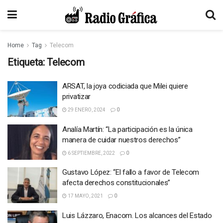
Home
Tag
Telecom
Etiqueta:
Telecom
ARSAT, la joya codiciada que Milei quiere
privatizar
29 ENERO, 2024
0
Analía Martín: “La participación es la única
manera de cuidar nuestros derechos”
6 SEPTIEMBRE, 2022
0
Gustavo López: “El fallo a favor de Telecom
afecta derechos constitucionales”
17 MAYO, 2021
0
Luis Lázzaro, Enacom. Los alcances del Estado