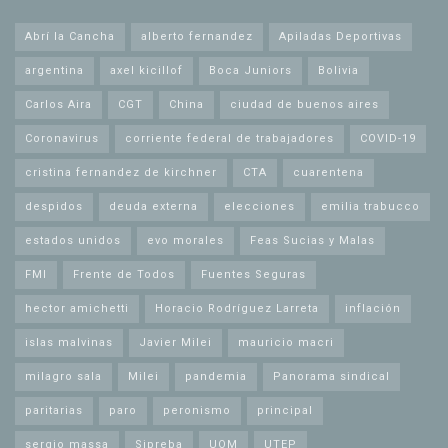
Abrí la Cancha
alberto fernandez
Apiladas Deportivas
argentina
axel kicillof
Boca Juniors
Bolivia
Carlos Aira
CGT
China
ciudad de buenos aires
Coronavirus
corriente federal de trabajadores
COVID-19
cristina fernandez de kirchner
CTA
cuarentena
despidos
deuda externa
elecciones
emilia trabucco
estados unidos
evo morales
Feas Sucias y Malas
FMI
Frente de Todos
Fuentes Seguras
hector amichetti
Horacio Rodríguez Larreta
inflación
islas malvinas
Javier Milei
mauricio macri
milagro sala
Milei
pandemia
Panorama sindical
paritarias
paro
peronismo
principal
sergio massa
Sipreba
UOM
UTEP