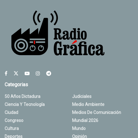
Categorias
50 Años Dictadura
Judiciales
Ciencia Y Tecnología
Medio Ambiente
Ciudad
Medios De Comunicación
Congreso
Mundial 2026
Cultura
Mundo
Deportes
Opinión