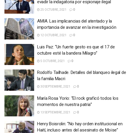
evadir la indagatoria por espionaje ilegal
25 OCTUBRE, 2021
0
AMIA. Las implicancias del atentado y la
importancia de avanzar en la investigación
12 OCTUBRE, 2021
0
Luis Paz: “Un fuerte gesto es que el 17 de
octubre esté la bandera Milagro”
5 OCTUBRE, 2021
0
Rodolfo Tailhade. Detalles del blanqueo ilegal de
la familia Macri
30 SEPTIEMBRE, 2021
0
María Rosa Yorio: “El rock graficó todos los
momentos de nuestra patria”
13 SEPTIEMBRE, 2021
0
Henry Boisrolin: “No hay orden institucional en
Haití, incluso antes del asesinato de Moïse”