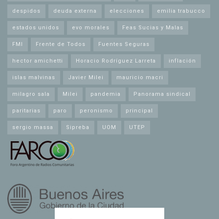
despidos
deuda externa
elecciones
emilia trabucco
estados unidos
evo morales
Feas Sucias y Malas
FMI
Frente de Todos
Fuentes Seguras
hector amichetti
Horacio Rodríguez Larreta
inflación
islas malvinas
Javier Milei
mauricio macri
milagro sala
Milei
pandemia
Panorama sindical
paritarias
paro
peronismo
principal
sergio massa
Sipreba
UOM
UTEP