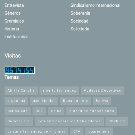
Entrevista
Sindicalismo Internacional
Géneros
Soberanía
Gremiales
Sociedad
Historia
Solicitada
Institucional
Visitas
Temas
Abrí la Cancha
alberto fernandez
Apiladas Deportivas
argentina
axel kicillof
Boca Juniors
Bolivia
Carlos Aira
CGT
China
ciudad de buenos aires
Coronavirus
corriente federal de trabajadores
COVID-19
cristina fernandez de kirchner
CTA
cuarentena