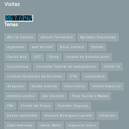
Visitas
Temas
Abrí la Cancha
alberto fernandez
Apiladas Deportivas
argentina
axel kicillof
Boca Juniors
Bolivia
Carlos Aira
CGT
China
ciudad de buenos aires
Coronavirus
corriente federal de trabajadores
COVID-19
cristina fernandez de kirchner
CTA
cuarentena
despidos
deuda externa
elecciones
emilia trabucco
estados unidos
evo morales
Feas Sucias y Malas
FMI
Frente de Todos
Fuentes Seguras
hector amichetti
Horacio Rodríguez Larreta
inflación
islas malvinas
Javier Milei
mauricio macri