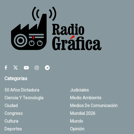
Categorias
50 Años Dictadura
Judiciales
Ciencia Y Tecnología
Medio Ambiente
Ciudad
Medios De Comunicación
Congreso
Mundial 2026
Cultura
Mundo
Deportes
Opinión