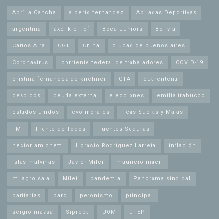
Abrí la Cancha
alberto fernandez
Apiladas Deportivas
argentina
axel kicillof
Boca Juniors
Bolivia
Carlos Aira
CGT
China
ciudad de buenos aires
Coronavirus
corriente federal de trabajadores
COVID-19
cristina fernandez de kirchner
CTA
cuarentena
despidos
deuda externa
elecciones
emilia trabucco
estados unidos
evo morales
Feas Sucias y Malas
FMI
Frente de Todos
Fuentes Seguras
hector amichetti
Horacio Rodríguez Larreta
inflación
islas malvinas
Javier Milei
mauricio macri
milagro sala
Milei
pandemia
Panorama sindical
paritarias
paro
peronismo
principal
sergio massa
Sipreba
UOM
UTEP