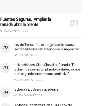
Fuentes Seguras. Ampliar la
mirada, abrir la mente
223 COMPARTIDOS
Ley de Tierras: “La extranjerización avanza
sobre territorios estratégicos de la Argentina”
233 COMPARTIDOS
Universidades. Clara Chevalier, Conadu: “El
Gobierno sigue incumpliendo con la ley, vamos
a un segundo cuatrimestre conflictivo”
240 COMPARTIDOS
Soberanía, potrero y academia
206 COMPARTIDOS
Apiladas Deportivas: Con el FIFA Forward