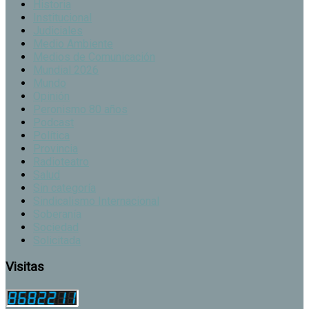
Historia
Institucional
Judiciales
Medio Ambiente
Medios de Comunicación
Mundial 2026
Mundo
Opinión
Peronismo 80 años
Podcast
Política
Provincia
Radioteatro
Salud
Sin categoría
Sindicalismo Internacional
Soberanía
Sociedad
Solicitada
Visitas