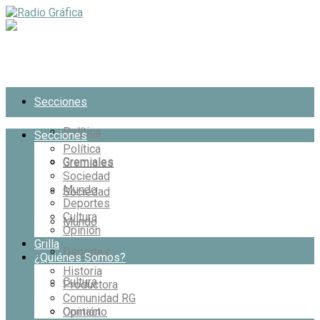
Secciones
Política
Secciones
Política
Gremiales
Gremiales
Sociedad
Mundo
Sociedad
Deportes
Cultura
Mundo
Opinión
Grilla
Deportes
¿Quiénes Somos?
Historia
Cultura
Productora
Comunidad RG
Opinión
Contacto