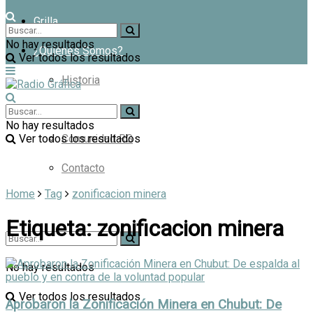
Grilla
No hay resultados
¿Quiénes Somos?
Ver todos los resultados
Historia
Productora
No hay resultados
Ver todos los resultados
Comunidad RG
Contacto
Home
Tag
zonificacion minera
Etiqueta:
zonificacion minera
No hay resultados
Ver todos los resultados
Aprobaron la Zonificación Minera en Chubut: De