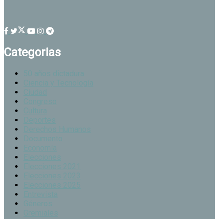
Categorias
50 años dictadura
Ciencia y Tecnología
Ciudad
Congreso
Cultura
Deportes
Derechos Humanos
Documento
Economía
Elecciones
Elecciones 2021
Elecciones 2023
Elecciones 2025
Entrevista
Géneros
Gremiales