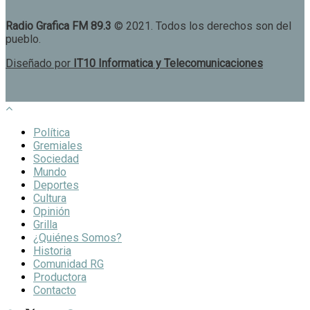
Radio Grafica FM 89.3
© 2021. Todos los derechos son del
pueblo.
Diseñado por
IT10 Informatica y Telecomunicaciones
Política
Gremiales
Sociedad
Mundo
Deportes
Cultura
Opinión
Grilla
¿Quiénes Somos?
Historia
Comunidad RG
Productora
Contacto