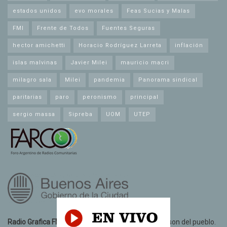
estados unidos
evo morales
Feas Sucias y Malas
FMI
Frente de Todos
Fuentes Seguras
hector amichetti
Horacio Rodríguez Larreta
inflación
islas malvinas
Javier Milei
mauricio macri
milagro sala
Milei
pandemia
Panorama sindical
paritarias
paro
peronismo
principal
sergio massa
Sipreba
UOM
UTEP
Radio Grafica FM 89.3
© 2021. Todos los derechos son del pueblo.