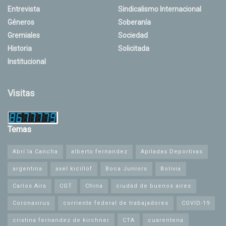
Entrevista
Sindicalismo Internacional
Géneros
Soberanía
Gremiales
Sociedad
Historia
Solicitada
Institucional
Visitas
Temas
Abrí la Cancha
alberto fernandez
Apiladas Deportivas
argentina
axel kicillof
Boca Juniors
Bolivia
Carlos Aira
CGT
China
ciudad de buenos aires
Coronavirus
corriente federal de trabajadores
COVID-19
cristina fernandez de kirchner
CTA
cuarentena