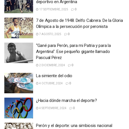
deportivo en Argentina
17 SEPTIEMBRE, 2025
0
7 de Agosto de 1948. Delfo Cabrera. De la Gloria
Olímpica a la persecución por peronista
7 AGOSTO, 2025
0
“Gané para Perón, para mi Patria y para la
Argentina”. Ese pequeño gigante llamado
Pascual Pérez
2 DICIEMBRE, 2024
0
La simiente del odio
4 OCTUBRE, 2024
0
¿Hacia dónde marcha el deporte?
4 SEPTIEMBRE, 2024
0
Perón y el deporte: una simbiosis nacional