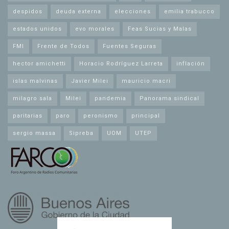
despidos
deuda externa
elecciones
emilia trabucco
estados unidos
evo morales
Feas Sucias y Malas
FMI
Frente de Todos
Fuentes Seguras
hector amichetti
Horacio Rodríguez Larreta
inflación
islas malvinas
Javier Milei
mauricio macri
milagro sala
Milei
pandemia
Panorama sindical
paritarias
paro
peronismo
principal
sergio massa
Sipreba
UOM
UTEP