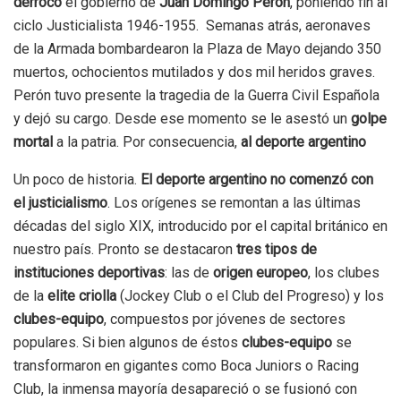
derrocó
el gobierno de
Juan Domingo Perón
, poniendo fin al
ciclo Justicialista 1946-1955. Semanas atrás, aeronaves
de la Armada bombardearon la Plaza de Mayo dejando 350
muertos, ochocientos mutilados y dos mil heridos graves.
Perón tuvo presente la tragedia de la Guerra Civil Española
y dejó su cargo. Desde ese momento se le asestó un
golpe
mortal
a la patria. Por consecuencia,
al deporte argentino
Un poco de historia.
El deporte argentino no comenzó con
el justicialismo
. Los orígenes se remontan a las últimas
décadas del siglo XIX, introducido por el capital británico en
nuestro país. Pronto se destacaron
tres tipos de
instituciones deportivas
: las de
origen europeo
, los clubes
de la
elite criolla
(Jockey Club o el Club del Progreso) y los
clubes-equipo
, compuestos por jóvenes de sectores
populares. Si bien algunos de éstos
clubes-equipo
se
transformaron en gigantes como Boca Juniors o Racing
Club, la inmensa mayoría desapareció o se fusionó con