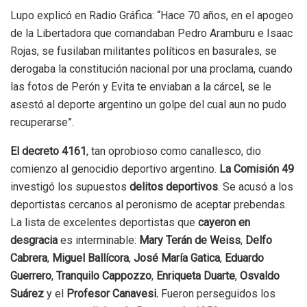
Lupo explicó en Radio Gráfica: “Hace 70 años, en el apogeo
de la Libertadora que comandaban Pedro Aramburu e Isaac
Rojas, se fusilaban militantes políticos en basurales, se
derogaba la constitución nacional por una proclama, cuando
las fotos de Perón y Evita te enviaban a la cárcel, se le
asestó al deporte argentino un golpe del cual aun no pudo
recuperarse”.
El decreto 4161
, tan oprobioso como canallesco, dio
comienzo al genocidio deportivo argentino.
La Comisión 49
investigó los supuestos
delitos deportivos
. Se acusó a los
deportistas cercanos al peronismo de aceptar prebendas.
La lista de excelentes deportistas que
cayeron en
desgracia
es interminable:
Mary Terán de Weiss
,
Delfo
Cabrera
,
Miguel Ballícora
,
José María Gatica
,
Eduardo
Guerrero
,
Tranquilo Cappozzo
,
Enriqueta Duarte
,
Osvaldo
Suárez
y el
Profesor Canavesi.
Fueron perseguidos los