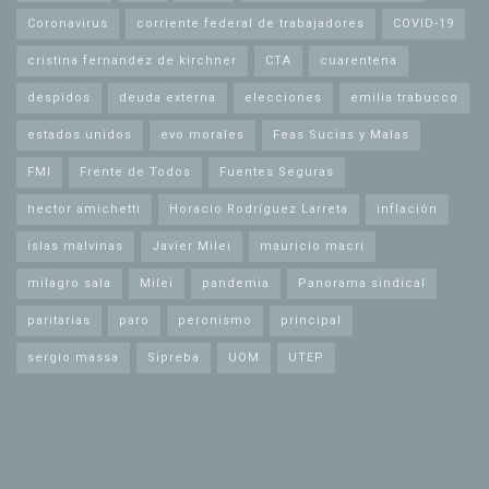
Coronavirus
corriente federal de trabajadores
COVID-19
cristina fernandez de kirchner
CTA
cuarentena
despidos
deuda externa
elecciones
emilia trabucco
estados unidos
evo morales
Feas Sucias y Malas
FMI
Frente de Todos
Fuentes Seguras
hector amichetti
Horacio Rodríguez Larreta
inflación
islas malvinas
Javier Milei
mauricio macri
milagro sala
Milei
pandemia
Panorama sindical
paritarias
paro
peronismo
principal
sergio massa
Sipreba
UOM
UTEP