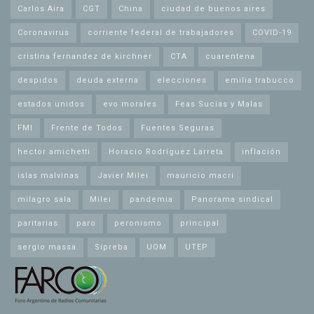
Carlos Aira
CGT
China
ciudad de buenos aires
Coronavirus
corriente federal de trabajadores
COVID-19
cristina fernandez de kirchner
CTA
cuarentena
despidos
deuda externa
elecciones
emilia trabucco
estados unidos
evo morales
Feas Sucias y Malas
FMI
Frente de Todos
Fuentes Seguras
hector amichetti
Horacio Rodríguez Larreta
inflación
islas malvinas
Javier Milei
mauricio macri
milagro sala
Milei
pandemia
Panorama sindical
paritarias
paro
peronismo
principal
sergio massa
Sipreba
UOM
UTEP