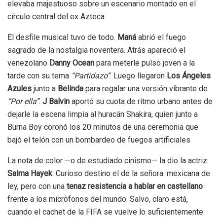
elevaba majestuoso sobre un escenario montado en el
círculo central del ex Azteca.
El desfile musical tuvo de todo.
Maná
abrió el fuego
sagrado de la nostalgia noventera. Atrás apareció el
venezolano
Danny Ocean
para meterle pulso joven a la
tarde con su tema
“Partidazo”
. Luego llegaron
Los Ángeles
Azules
junto a
Belinda
para regalar una versión vibrante de
“Por ella”
.
J Balvin
aportó su cuota de ritmo urbano antes de
dejarle la escena limpia al huracán Shakira, quien junto a
Burna Boy coronó los 20 minutos de una ceremonia que
bajó el telón con un bombardeo de fuegos artificiales
La nota de color —o de estudiado cinismo— la dio la actriz
Salma Hayek
. Curioso destino el de la señora: mexicana de
ley, pero con una
tenaz resistencia a hablar en castellano
frente a los micrófonos del mundo. Salvo, claro está,
cuando el cachet de la FIFA se vuelve lo suficientemente