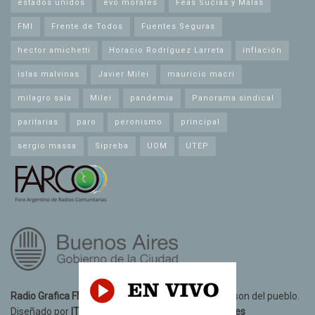
estados unidos
evo morales
Feas Sucias y Malas
FMI
Frente de Todos
Fuentes Seguras
hector amichetti
Horacio Rodríguez Larreta
inflación
islas malvinas
Javier Milei
mauricio macri
milagro sala
Milei
pandemia
Panorama sindical
paritarias
paro
peronismo
principal
sergio massa
Sipreba
UOM
UTEP
Radio Grafica FM 89.3
© 2021. Todos los derechos son del pueblo.
Diseñado por
IT10 Informatica y Telecomunicaciones