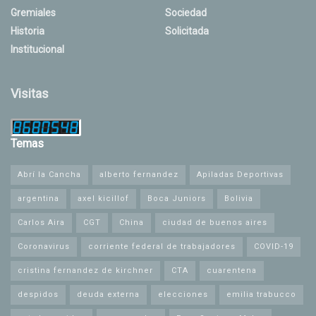
Gremiales
Sociedad
Historia
Solicitada
Institucional
Visitas
Temas
Abrí la Cancha
alberto fernandez
Apiladas Deportivas
argentina
axel kicillof
Boca Juniors
Bolivia
Carlos Aira
CGT
China
ciudad de buenos aires
Coronavirus
corriente federal de trabajadores
COVID-19
cristina fernandez de kirchner
CTA
cuarentena
despidos
deuda externa
elecciones
emilia trabucco