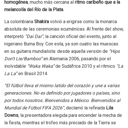
homogénea
, mucho más cercana al
ritmo caribeño que a la
melancolía del Río de la Plata
.
La colombiana
Shakira
volvió a erigirse como la monarca
absoluta de las ceremonias ecuménicas. Al frente del show,
interpretó
“Dai Dai”
, la canción oficial del evento, junto al
nigeriano Burna Boy. Con esta, ya son cuatro las muescas
en su guitarra mundialista: desde aquella versión de
“Hips
Don’t Lie/Bamboo”
en Alemania 2006, pasando por el
inolvidable
“Waka Waka”
de Sudáfrica 2010 y el rítmico
“La
La La”
en Brasil 2014.
“El fútbol lleva el mismo latido del corazón y une a varias
generaciones. No es definido por jugadores o países, sino
por todos nosotros. Bienvenidos a México. Bienvenidos al
Mundial de Fútbol FIFA 2026”
, declamó la refinada
Lila
Downs
, la presentadora elegida para encender la mecha de
la fiesta, mientras el trofeo más preciado de la Tierra se