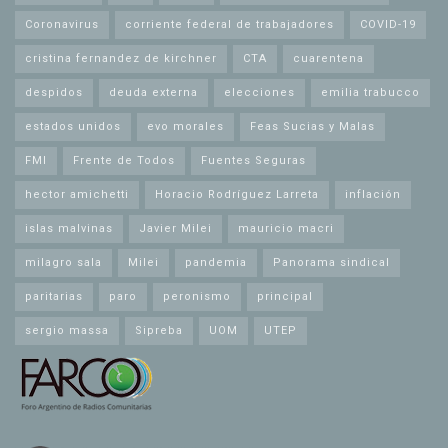
Coronavirus
corriente federal de trabajadores
COVID-19
cristina fernandez de kirchner
CTA
cuarentena
despidos
deuda externa
elecciones
emilia trabucco
estados unidos
evo morales
Feas Sucias y Malas
FMI
Frente de Todos
Fuentes Seguras
hector amichetti
Horacio Rodríguez Larreta
inflación
islas malvinas
Javier Milei
mauricio macri
milagro sala
Milei
pandemia
Panorama sindical
paritarias
paro
peronismo
principal
sergio massa
Sipreba
UOM
UTEP