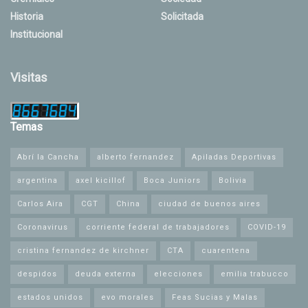
Historia
Solicitada
Institucional
Visitas
Temas
Abrí la Cancha
alberto fernandez
Apiladas Deportivas
argentina
axel kicillof
Boca Juniors
Bolivia
Carlos Aira
CGT
China
ciudad de buenos aires
Coronavirus
corriente federal de trabajadores
COVID-19
cristina fernandez de kirchner
CTA
cuarentena
despidos
deuda externa
elecciones
emilia trabucco
estados unidos
evo morales
Feas Sucias y Malas