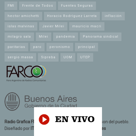
FMI
Frente de Todos
Fuentes Seguras
hector amichetti
Horacio Rodríguez Larreta
inflación
islas malvinas
Javier Milei
mauricio macri
milagro sala
Milei
pandemia
Panorama sindical
paritarias
paro
peronismo
principal
sergio massa
Sipreba
UOM
UTEP
Radio Grafica FM 89.3
© 2021. Todos los derechos son del pueblo.
Diseñado por
IT10 Informatica y Telecomunicaciones