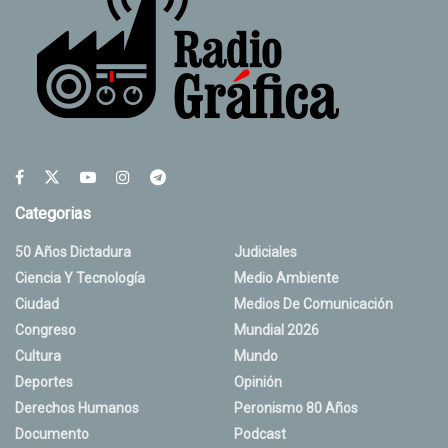
Categorias
50 Años Dictadura
Judiciales
Ciencia Y Tecnología
Medio Ambiente
Ciudad
Medios De Comunicación
Congreso
Mundial 2026
Cultura
Mundo
Deportes
Opinión
Derechos Humanos
Peronismo 80 Años
Documento
Podcast