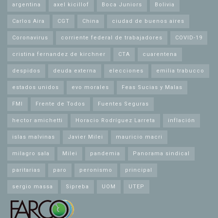
argentina
axel kicillof
Boca Juniors
Bolivia
Carlos Aira
CGT
China
ciudad de buenos aires
Coronavirus
corriente federal de trabajadores
COVID-19
cristina fernandez de kirchner
CTA
cuarentena
despidos
deuda externa
elecciones
emilia trabucco
estados unidos
evo morales
Feas Sucias y Malas
FMI
Frente de Todos
Fuentes Seguras
hector amichetti
Horacio Rodríguez Larreta
inflación
islas malvinas
Javier Milei
mauricio macri
milagro sala
Milei
pandemia
Panorama sindical
paritarias
paro
peronismo
principal
sergio massa
Sipreba
UOM
UTEP