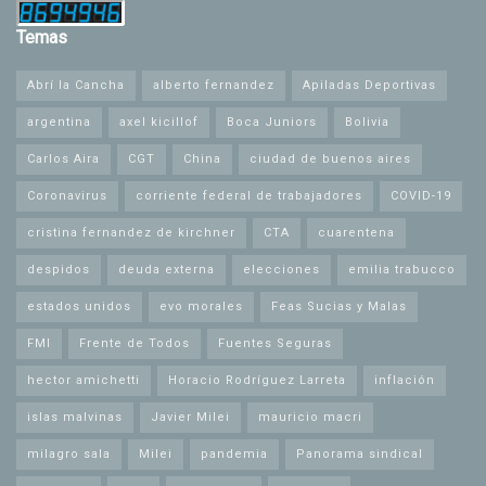
Temas
Abrí la Cancha
alberto fernandez
Apiladas Deportivas
argentina
axel kicillof
Boca Juniors
Bolivia
Carlos Aira
CGT
China
ciudad de buenos aires
Coronavirus
corriente federal de trabajadores
COVID-19
cristina fernandez de kirchner
CTA
cuarentena
despidos
deuda externa
elecciones
emilia trabucco
estados unidos
evo morales
Feas Sucias y Malas
FMI
Frente de Todos
Fuentes Seguras
hector amichetti
Horacio Rodríguez Larreta
inflación
islas malvinas
Javier Milei
mauricio macri
milagro sala
Milei
pandemia
Panorama sindical