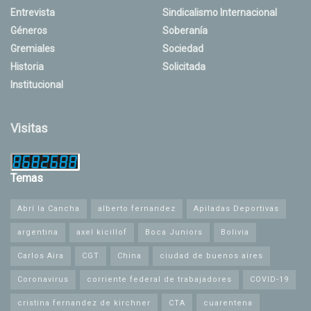
Entrevista
Sindicalismo Internacional
Géneros
Soberanía
Gremiales
Sociedad
Historia
Solicitada
Institucional
Visitas
Temas
Abrí la Cancha
alberto fernandez
Apiladas Deportivas
argentina
axel kicillof
Boca Juniors
Bolivia
Carlos Aira
CGT
China
ciudad de buenos aires
Coronavirus
corriente federal de trabajadores
COVID-19
cristina fernandez de kirchner
CTA
cuarentena