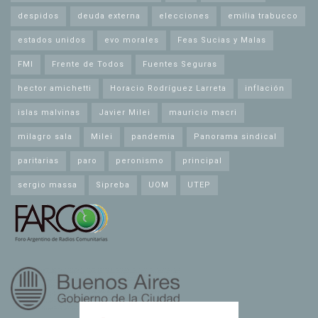
despidos
deuda externa
elecciones
emilia trabucco
estados unidos
evo morales
Feas Sucias y Malas
FMI
Frente de Todos
Fuentes Seguras
hector amichetti
Horacio Rodríguez Larreta
inflación
islas malvinas
Javier Milei
mauricio macri
milagro sala
Milei
pandemia
Panorama sindical
paritarias
paro
peronismo
principal
sergio massa
Sipreba
UOM
UTEP