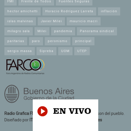
FMI
Frente de Todos
Fuentes Seguras
hector amichetti
Horacio Rodríguez Larreta
inflación
islas malvinas
Javier Milei
mauricio macri
milagro sala
Milei
pandemia
Panorama sindical
paritarias
paro
peronismo
principal
sergio massa
Sipreba
UOM
UTEP
Radio Grafica FM 89.3
© 2021. Todos los derechos son del pueblo.
Diseñado por
IT10 Informatica y Telecomunicaciones