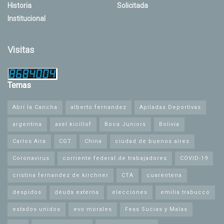
Historia
Solicitada
Institucional
Visitas
Temas
Abrí la Cancha
alberto fernandez
Apiladas Deportivas
argentina
axel kicillof
Boca Juniors
Bolivia
Carlos Aira
CGT
China
ciudad de buenos aires
Coronavirus
corriente federal de trabajadores
COVID-19
cristina fernandez de kirchner
CTA
cuarentena
despidos
deuda externa
elecciones
emilia trabucco
estados unidos
evo morales
Feas Sucias y Malas