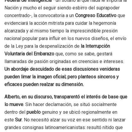
Federal de Inteligencia
–un sótano al que nada le importa la
Nación y mucho el seguir siendo esbirro del suprapoder
concentrado-, la convocatoria a un
Congreso Educativo
que
evidenciará la acción mitrista para cuidar la hegemonía
alcanzada y al mismo tiempo la imprescindible presión
nacional popular para influir en los nuevos diseños, el envío
de la Ley para la despenalización de
la Interrupción
Voluntaria del Embarazo
que, como se sabe, gestará
llamaradas de pasión originadas en creencias e intereses.
Un abordaje descuidado de esas discusiones venideras
pueden limar la imagen oficial; pero planteos sinceros y
eficaces pueden realzar su dimensión.
Alberto, en su discurso, transparentó el interés de base que
lo mueve
. Sin hacer declamación, se situó socialmente
dentro del
pueblo
genuino y se ubicó regionalmente en
este
Sur
. No necesitó alzar su voz en ese sentido ni lanzar
grandes consignas latinoamericanistas: resultó nítido que