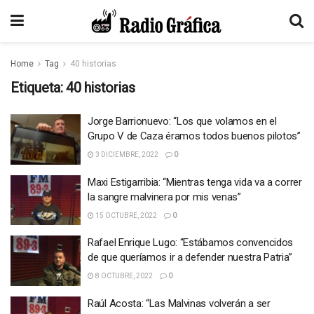
Home
Tag
40 historias
Etiqueta:
40 historias
Jorge Barrionuevo: “Los que volamos en el
Grupo V de Caza éramos todos buenos pilotos”
3 DICIEMBRE, 2022
0
Maxi Estigarribia: “Mientras tenga vida va a correr
la sangre malvinera por mis venas”
15 OCTUBRE, 2022
0
Rafael Enrique Lugo: “Estábamos convencidos
de que queríamos ir a defender nuestra Patria”
8 OCTUBRE, 2022
0
Raúl Acosta: “Las Malvinas volverán a ser