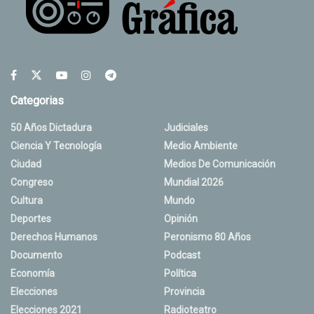
Categorias
50 Años Dictadura
Judiciales
Ciencia Y Tecnología
Medio Ambiente
Ciudad
Medios De Comunicación
Congreso
Mundial 2026
Cultura
Mundo
Deportes
Opinión
Derechos Humanos
Peronismo 80 Años
Documento
Podcast
Economía
Política
Elecciones
Provincia
Elecciones 2021
Radioteatro