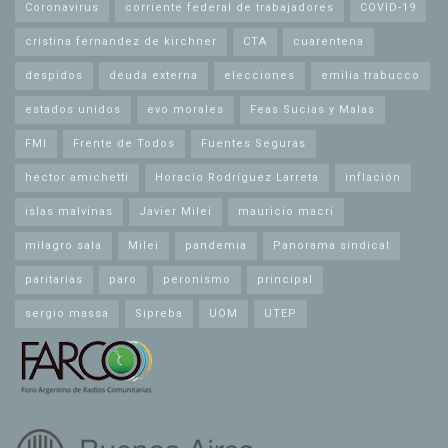
Coronavirus
corriente federal de trabajadores
COVID-19
cristina fernandez de kirchner
CTA
cuarentena
despidos
deuda externa
elecciones
emilia trabucco
estados unidos
evo morales
Feas Sucias y Malas
FMI
Frente de Todos
Fuentes Seguras
hector amichetti
Horacio Rodríguez Larreta
inflación
islas malvinas
Javier Milei
mauricio macri
milagro sala
Milei
pandemia
Panorama sindical
paritarias
paro
peronismo
principal
sergio massa
Sipreba
UOM
UTEP