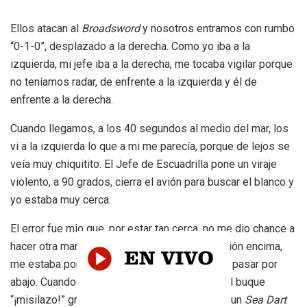
Ellos atacan al
Broadsword
y nosotros entramos con rumbo
“0-1-0”, desplazado a la derecha. Como yo iba a la
izquierda, mi jefe iba a la derecha, me tocaba vigilar porque
no teníamos radar, de enfrente a la izquierda y él de
enfrente a la derecha.
Cuando llegamos, a los 40 segundos al medio del mar, los
vi a la izquierda lo que a mi me parecía, porque de lejos se
veía muy chiquitito. El Jefe de Escuadrilla pone un viraje
violento, a 90 grados, cierra el avión para buscar el blanco y
yo estaba muy cerca.
El error fue mio que, por estar tan cerca, no me dio chance a
hacer otra maniobra que levantar. Me tiró el avión encima,
me estaba por chocar, levanté el avión, lo dejé pasar por
abajo. Cuando estábamos casi ya con rumbo al buque
“¡misilazo!” gritó Rinke. Ahí lo veo al misil, era un
Sea Dart