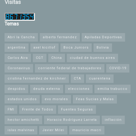
Visitas
Temas
Abrí la Cancha
alberto fernandez
Apiladas Deportivas
argentina
axel kicillof
Boca Juniors
Bolivia
Carlos Aira
CGT
China
ciudad de buenos aires
Coronavirus
corriente federal de trabajadores
COVID-19
cristina fernandez de kirchner
CTA
cuarentena
despidos
deuda externa
elecciones
emilia trabucco
estados unidos
evo morales
Feas Sucias y Malas
FMI
Frente de Todos
Fuentes Seguras
hector amichetti
Horacio Rodríguez Larreta
inflación
islas malvinas
Javier Milei
mauricio macri