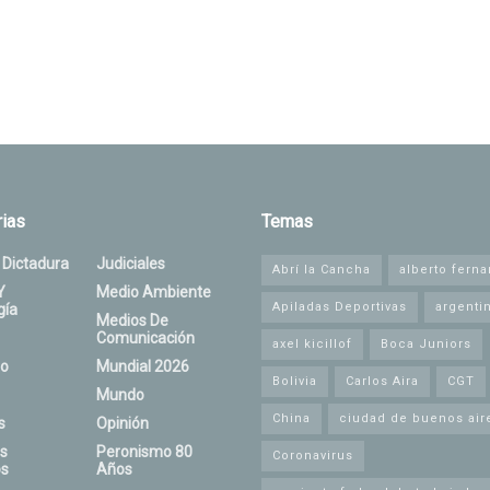
ias
Temas
 Dictadura
Judiciales
Abrí la Cancha
alberto fern
Y
Medio Ambiente
Apiladas Deportivas
argenti
gía
Medios De
Comunicación
axel kicillof
Boca Juniors
o
Mundial 2026
Bolivia
Carlos Aira
CGT
Mundo
China
ciudad de buenos air
s
Opinión
s
Peronismo 80
Coronavirus
s
Años