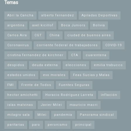
Temas
Abrí la Cancha
alberto fernandez
Apiladas Deportivas
argentina
axel kicillof
Boca Juniors
Bolivia
Carlos Aira
CGT
China
ciudad de buenos aires
Coronavirus
corriente federal de trabajadores
COVID-19
cristina fernandez de kirchner
CTA
cuarentena
despidos
deuda externa
elecciones
emilia trabucco
estados unidos
evo morales
Feas Sucias y Malas
FMI
Frente de Todos
Fuentes Seguras
hector amichetti
Horacio Rodríguez Larreta
inflación
islas malvinas
Javier Milei
mauricio macri
milagro sala
Milei
pandemia
Panorama sindical
paritarias
paro
peronismo
principal