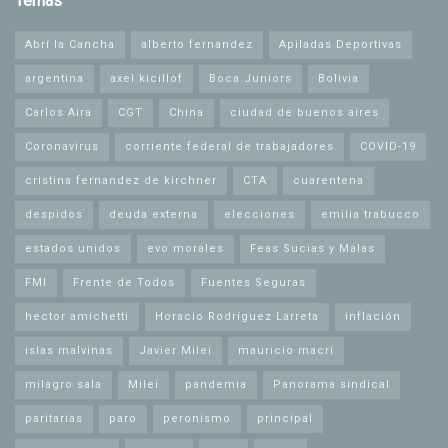
Temas
Abrí la Cancha
alberto fernandez
Apiladas Deportivas
argentina
axel kicillof
Boca Juniors
Bolivia
Carlos Aira
CGT
China
ciudad de buenos aires
Coronavirus
corriente federal de trabajadores
COVID-19
cristina fernandez de kirchner
CTA
cuarentena
despidos
deuda externa
elecciones
emilia trabucco
estados unidos
evo morales
Feas Sucias y Malas
FMI
Frente de Todos
Fuentes Seguras
hector amichetti
Horacio Rodríguez Larreta
inflación
islas malvinas
Javier Milei
mauricio macri
milagro sala
Milei
pandemia
Panorama sindical
paritarias
paro
peronismo
principal