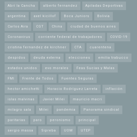
Abrí la Cancha
alberto fernandez
Apiladas Deportivas
argentina
axel kicillof
Boca Juniors
Bolivia
Carlos Aira
CGT
China
ciudad de buenos aires
Coronavirus
corriente federal de trabajadores
COVID-19
cristina fernandez de kirchner
CTA
cuarentena
despidos
deuda externa
elecciones
emilia trabucco
estados unidos
evo morales
Feas Sucias y Malas
FMI
Frente de Todos
Fuentes Seguras
hector amichetti
Horacio Rodríguez Larreta
inflación
islas malvinas
Javier Milei
mauricio macri
milagro sala
Milei
pandemia
Panorama sindical
paritarias
paro
peronismo
principal
sergio massa
Sipreba
UOM
UTEP