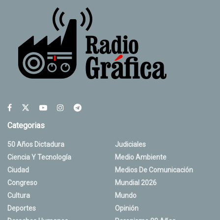
Categorias
50 Años Dictadura
Judiciales
Ciencia Y Tecnología
Medio Ambiente
Ciudad
Medios De Comunicación
Congreso
Mundial 2026
Cultura
Mundo
Deportes
Opinión