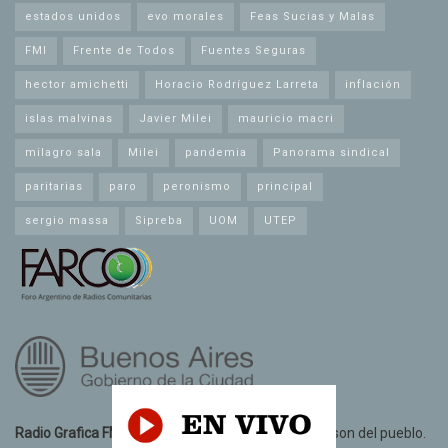
estados unidos
evo morales
Feas Sucias y Malas
FMI
Frente de Todos
Fuentes Seguras
hector amichetti
Horacio Rodríguez Larreta
inflación
islas malvinas
Javier Milei
mauricio macri
milagro sala
Milei
pandemia
Panorama sindical
paritarias
paro
peronismo
principal
sergio massa
Sipreba
UOM
UTEP
Radio Grafica FM 89.3
© 2021. Todos los derechos son del pueblo.