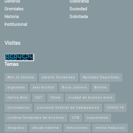
Géneros
Soberanía
Gremiales
Sociedad
Historia
Solicitada
Institucional
Visitas
Temas
Abrí la Cancha
alberto fernandez
Apiladas Deportivas
argentina
axel kicillof
Boca Juniors
Bolivia
Carlos Aira
CGT
China
ciudad de buenos aires
Coronavirus
corriente federal de trabajadores
COVID-19
cristina fernandez de kirchner
CTA
cuarentena
despidos
deuda externa
elecciones
emilia trabucco