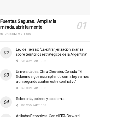
Fuentes Seguras. Ampliar la
mirada, abrir la mente
223 COMPARTIDOS
Ley de Tierras: “La extranjerización avanza
sobre territorios estratégicos de la Argentina”
233 COMPARTIDOS
Universidades. Clara Chevalier, Conadu: “El
Gobierno sigue incumpliendo con la ley, vamos
a un segundo cuatrimestre conflictivo”
240 COMPARTIDOS
Soberanía, potrero y academia
206 COMPARTIDOS
Apiladas Deportivas: Con el FIFA Forward