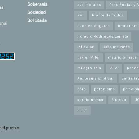
Soberanía
evo morales
Feas Sucias y 
es
Sociedad
FMI
Frente de Todos
Solicitada
onal
Fuentes Seguras
hector ami
Horacio Rodríguez Larreta
s
inflación
islas malvinas
Javier Milei
mauricio macri
milagro sala
Milei
pande
Panorama sindical
paritaria
paro
peronismo
principa
sergio massa
Sipreba
U
UTEP
el pueblo.