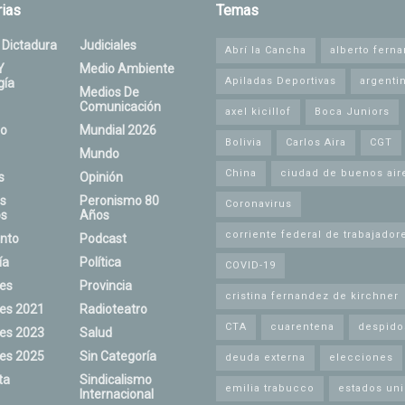
ias
Temas
 Dictadura
Judiciales
Abrí la Cancha
alberto fern
Y
Medio Ambiente
Apiladas Deportivas
argenti
gía
Medios De
Comunicación
axel kicillof
Boca Juniors
o
Mundial 2026
Bolivia
Carlos Aira
CGT
Mundo
China
ciudad de buenos air
s
Opinión
s
Peronismo 80
Coronavirus
s
Años
corriente federal de trabajador
nto
Podcast
ía
Política
COVID-19
nes
Provincia
cristina fernandez de kirchner
nes 2021
Radioteatro
CTA
cuarentena
despido
nes 2023
Salud
nes 2025
Sin Categoría
deuda externa
elecciones
ta
Sindicalismo
emilia trabucco
estados un
Internacional