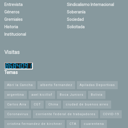
Entrevista
Sindicalismo Internacional
Géneros
Soberanía
Gremiales
Sociedad
Historia
Solicitada
Institucional
Visitas
Temas
Abrí la Cancha
alberto fernandez
Apiladas Deportivas
argentina
axel kicillof
Boca Juniors
Bolivia
Carlos Aira
CGT
China
ciudad de buenos aires
Coronavirus
corriente federal de trabajadores
COVID-19
cristina fernandez de kirchner
CTA
cuarentena