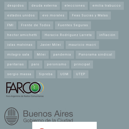
despidos
deuda externa
elecciones
emilia trabucco
estados unidos
evo morales
Feas Sucias y Malas
FMI
Frente de Todos
Fuentes Seguras
hector amichetti
Horacio Rodríguez Larreta
inflación
islas malvinas
Javier Milei
mauricio macri
milagro sala
Milei
pandemia
Panorama sindical
paritarias
paro
peronismo
principal
sergio massa
Sipreba
UOM
UTEP