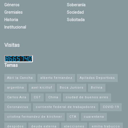
Géneros
Soberanía
Gremiales
Sociedad
Historia
Solicitada
Institucional
Visitas
Temas
Abrí la Cancha
alberto fernandez
Apiladas Deportivas
argentina
axel kicillof
Boca Juniors
Bolivia
Carlos Aira
CGT
China
ciudad de buenos aires
Coronavirus
corriente federal de trabajadores
COVID-19
cristina fernandez de kirchner
CTA
cuarentena
despidos
deuda externa
elecciones
emilia trabucco