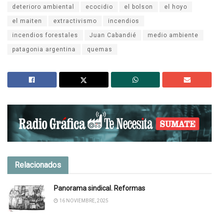
deterioro ambiental
ecocidio
el bolson
el hoyo
el maiten
extractivismo
incendios
incendios forestales
Juan Cabandié
medio ambiente
patagonia argentina
quemas
Relacionados
Panorama sindical. Reformas
16 NOVIEMBRE, 2025