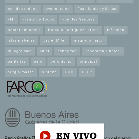
estados unidos
evo morales
Feas Sucias y Malas
FMI
Frente de Todos
Fuentes Seguras
hector amichetti
Horacio Rodríguez Larreta
inflación
islas malvinas
Javier Milei
mauricio macri
milagro sala
Milei
pandemia
Panorama sindical
paritarias
paro
peronismo
principal
sergio massa
Sipreba
UOM
UTEP
Radio Grafica FM 89.3
© 2021. Todos los derechos son del pueblo.