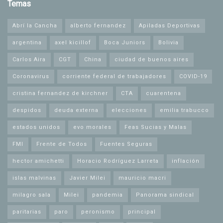
Temas
Abrí la Cancha
alberto fernandez
Apiladas Deportivas
argentina
axel kicillof
Boca Juniors
Bolivia
Carlos Aira
CGT
China
ciudad de buenos aires
Coronavirus
corriente federal de trabajadores
COVID-19
cristina fernandez de kirchner
CTA
cuarentena
despidos
deuda externa
elecciones
emilia trabucco
estados unidos
evo morales
Feas Sucias y Malas
FMI
Frente de Todos
Fuentes Seguras
hector amichetti
Horacio Rodríguez Larreta
inflación
islas malvinas
Javier Milei
mauricio macri
milagro sala
Milei
pandemia
Panorama sindical
paritarias
paro
peronismo
principal