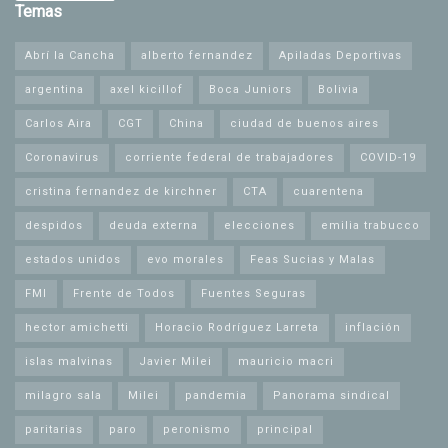
Temas
Abrí la Cancha
alberto fernandez
Apiladas Deportivas
argentina
axel kicillof
Boca Juniors
Bolivia
Carlos Aira
CGT
China
ciudad de buenos aires
Coronavirus
corriente federal de trabajadores
COVID-19
cristina fernandez de kirchner
CTA
cuarentena
despidos
deuda externa
elecciones
emilia trabucco
estados unidos
evo morales
Feas Sucias y Malas
FMI
Frente de Todos
Fuentes Seguras
hector amichetti
Horacio Rodríguez Larreta
inflación
islas malvinas
Javier Milei
mauricio macri
milagro sala
Milei
pandemia
Panorama sindical
paritarias
paro
peronismo
principal