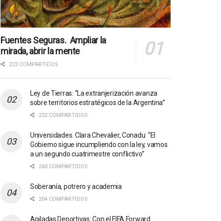
Fuentes Seguras. Ampliar la
mirada, abrir la mente
223 COMPARTIDOS
Ley de Tierras: “La extranjerización avanza
sobre territorios estratégicos de la Argentina”
232 COMPARTIDOS
Universidades. Clara Chevalier, Conadu: “El
Gobierno sigue incumpliendo con la ley, vamos
a un segundo cuatrimestre conflictivo”
240 COMPARTIDOS
Soberanía, potrero y academia
204 COMPARTIDOS
Apiladas Deportivas: Con el FIFA Forward