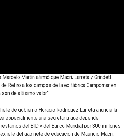
Marcelo Martín afirmó que Macri, Larreta y Grindetti
la de Retiro a los campos de la ex fábrica Campomar en
 son de altísimo valor”.
 jefe de gobierno Horacio Rodríguez Larreta anuncia la
 crea especialmente una secretaría que depende
 préstamos del BID y del Banco Mundial por 300 millones
ex jefe del gabinete de educación de Mauricio Macri,