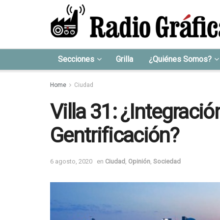
Secciones
Grilla
¿Quiénes Somos?
Home
Ciudad
Villa 31: ¿Integraci
Gentrificación?
6 agosto, 2020
en
Ciudad
,
Opinión
,
Sociedad