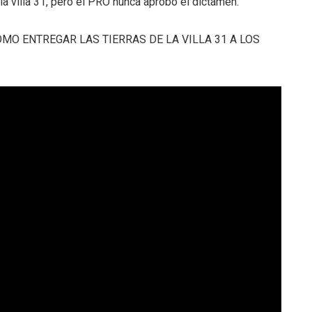
a villa 31, pero el PRO nunca aprobó el dictamen.
MO ENTREGAR LAS TIERRAS DE LA VILLA 31 A LOS