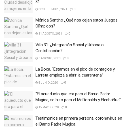
31
30 SEPTIEMBRE, 2021
0
Mónica Santino ¿Qué nos dejan estos Juegos
Olímpicos?
11 AGOSTO, 2021
0
Villa 31: ¿Integración Social y Urbana o
Gentrificación?
6 AGOSTO, 2020
0
La Boca. “Estamos en el pico de contagios y
Larreta empieza a abrir la cuarentena”
8 JUNIO, 2020
0
“El acueducto que era para el Barrio Padre
Mugica, se hizo para el McDonalds y FlechaBus”
15 MAYO, 2020
0
Testimonios en primera persona, coronavirus en
el Barrio Padre Mugica