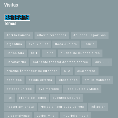
Visitas
Temas
Abrí la Cancha
alberto fernandez
Apiladas Deportivas
argentina
axel kicillof
Boca Juniors
Bolivia
Carlos Aira
CGT
China
ciudad de buenos aires
Coronavirus
corriente federal de trabajadores
COVID-19
cristina fernandez de kirchner
CTA
cuarentena
despidos
deuda externa
elecciones
emilia trabucco
estados unidos
evo morales
Feas Sucias y Malas
FMI
Frente de Todos
Fuentes Seguras
hector amichetti
Horacio Rodríguez Larreta
inflación
islas malvinas
Javier Milei
mauricio macri