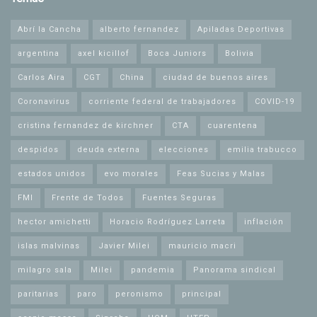
Abrí la Cancha
alberto fernandez
Apiladas Deportivas
argentina
axel kicillof
Boca Juniors
Bolivia
Carlos Aira
CGT
China
ciudad de buenos aires
Coronavirus
corriente federal de trabajadores
COVID-19
cristina fernandez de kirchner
CTA
cuarentena
despidos
deuda externa
elecciones
emilia trabucco
estados unidos
evo morales
Feas Sucias y Malas
FMI
Frente de Todos
Fuentes Seguras
hector amichetti
Horacio Rodríguez Larreta
inflación
islas malvinas
Javier Milei
mauricio macri
milagro sala
Milei
pandemia
Panorama sindical
paritarias
paro
peronismo
principal